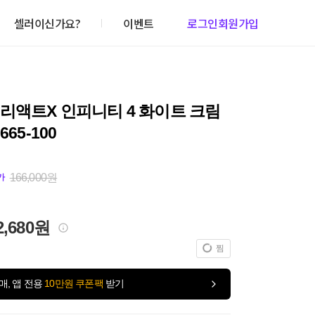
셀러이신가요?
이벤트
로그인
회원가입
리액트X 인피니티 4 화이트 크림
665-100
166,000원
가
2,680원
찜
매, 앱 전용
10만원 쿠폰팩
받기