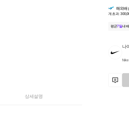
해외배
개 초과 : 300,
평균
7일
내 배
나
Nike
상세설명