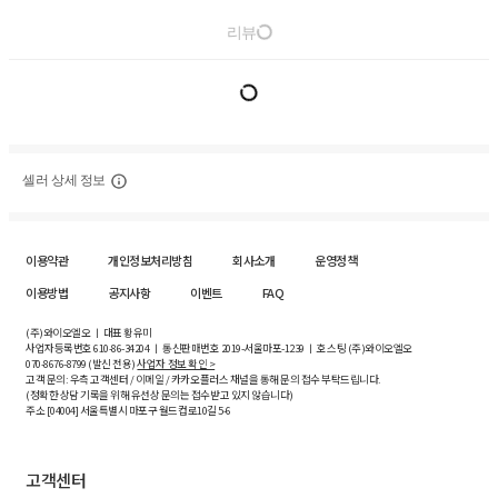
리뷰
셀러 상세 정보
이용약관
개인정보처리방침
회사소개
운영정책
이용방법
공지사항
이벤트
FAQ
(주)와이오엘오 ㅣ 대표 황유미
사업자등록번호
610-86-34204
ㅣ 통신판매번호 2019-서울마포-1239 ㅣ 호스팅 (주)와이오엘오
070-8676-8799 (발신 전용)
사업자 정보 확인 >
고객 문의: 우측 고객센터 / 이메일 / 카카오플러스 채널을 통해 문의 접수 부탁드립니다.
(정확한 상담 기록을 위해 유선상 문의는 접수받고 있지 않습니다)
주소 [
04004
] 서울특별시 마포구 월드컵로10길
5-6
고객센터