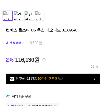
컨버스 올스타 US 옥스 레오파드 31309570
118,500원
앱 전용 혜택가
2%
116,130원
찜
첫 구매, 앱 전용
10만원 쿠폰팩
받기
해외배송
무료