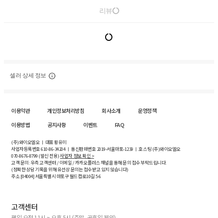
리뷰
셀러 상세 정보
이용약관
개인정보처리방침
회사소개
운영정책
이용방법
공지사항
이벤트
FAQ
(주)와이오엘오 ㅣ 대표 황유미
사업자등록번호
610-86-34204
ㅣ 통신판매번호 2019-서울마포-1239 ㅣ 호스팅 (주)와이오엘오
070-8676-8799 (발신 전용)
사업자 정보 확인 >
고객 문의: 우측 고객센터 / 이메일 / 카카오플러스 채널을 통해 문의 접수 부탁드립니다.
(정확한 상담 기록을 위해 유선상 문의는 접수받고 있지 않습니다)
주소 [
04004
] 서울특별시 마포구 월드컵로10길
5-6
고객센터
평일 오전 11시 ~ 오후 5시 (주말, 공휴일 제외)