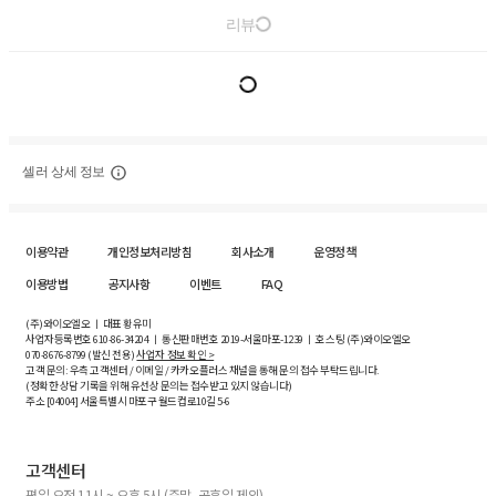
리뷰
셀러 상세 정보
이용약관
개인정보처리방침
회사소개
운영정책
이용방법
공지사항
이벤트
FAQ
(주)와이오엘오 ㅣ 대표 황유미
사업자등록번호
610-86-34204
ㅣ 통신판매번호 2019-서울마포-1239 ㅣ 호스팅 (주)와이오엘오
070-8676-8799 (발신 전용)
사업자 정보 확인 >
고객 문의: 우측 고객센터 / 이메일 / 카카오플러스 채널을 통해 문의 접수 부탁드립니다.
(정확한 상담 기록을 위해 유선상 문의는 접수받고 있지 않습니다)
주소 [
04004
] 서울특별시 마포구 월드컵로10길
5-6
고객센터
평일 오전 11시 ~ 오후 5시 (주말, 공휴일 제외)