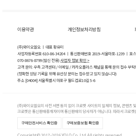
이용약관
개인정보처리방침
(주)와이오엘오 ㅣ 대표 황유미
사업자등록번호
610-86-34204
ㅣ 통신판매번호 2019-서울마포-1239 ㅣ 호
070-8676-8799 (발신 전용)
사업자 정보 확인 >
고객 문의: 우측 고객센터 / 이메일 / 카카오플러스 채널을 통해 문의 접수 부
(정확한 상담 기록을 위해 유선상 문의는 접수받고 있지 않습니다)
주소 [
04004
] 서울특별시 마포구 월드컵로10길
5-6
(주)와이오엘오의 사전 서면 동의 없이 크로켓 사이트의 일체의 정보, 콘텐츠 및 
크로켓은 통신판매중개자이며 통신판매의 당사자가 아닙니다. 따라서 크로켓은
구매안전서비스 확인증
구매보증보험 확인증
Copyright© 2017-2026 YOLO Co, Ltd. All rights reserved.