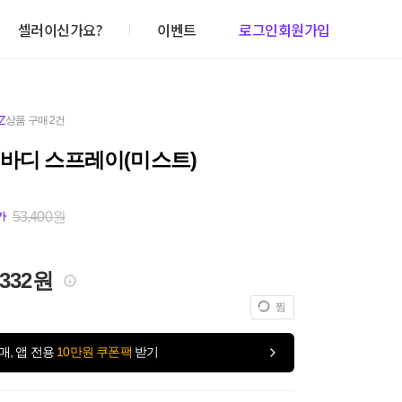
셀러이신가요?
이벤트
로그인
회원가입
Z
상품 구매 2건
 바디 스프레이(미스트)
53,400원
가
,332원
찜
매, 앱 전용
10만원 쿠폰팩
받기