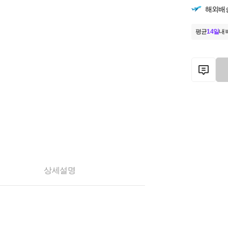
해외배
평균
14일
내 
상세설명