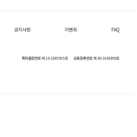
공지사항
이벤트
FAQ
특허출원번호
제 10-1865905호
상표등록번호
제 40-1643898호