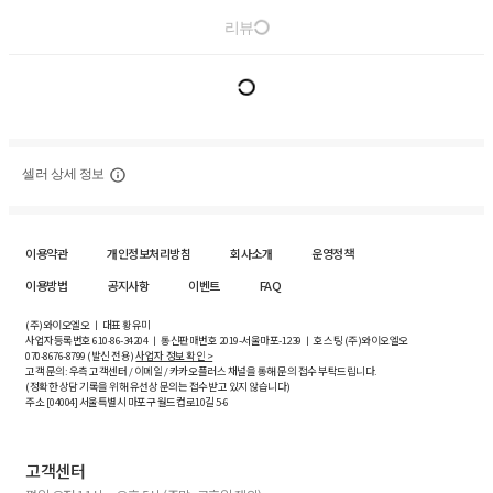
리뷰
셀러 상세 정보
이용약관
개인정보처리방침
회사소개
운영정책
이용방법
공지사항
이벤트
FAQ
(주)와이오엘오 ㅣ 대표 황유미
사업자등록번호
610-86-34204
ㅣ 통신판매번호 2019-서울마포-1239 ㅣ 호스팅 (주)와이오엘오
070-8676-8799 (발신 전용)
사업자 정보 확인 >
고객 문의: 우측 고객센터 / 이메일 / 카카오플러스 채널을 통해 문의 접수 부탁드립니다.
(정확한 상담 기록을 위해 유선상 문의는 접수받고 있지 않습니다)
주소 [
04004
] 서울특별시 마포구 월드컵로10길
5-6
고객센터