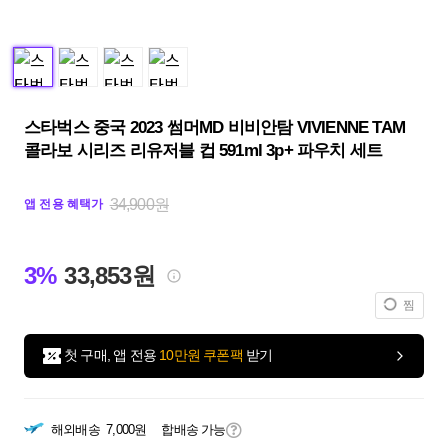
스타벅스 중국 2023 썸머MD 비비안탐 VIVIENNE TAM
콜라보 시리즈 리유저블 컵 591ml 3p+ 파우치 세트
34,900원
앱 전용 혜택가
3%
33,853원
찜
첫 구매, 앱 전용
10만원 쿠폰팩
받기
해외배송
7,000원
합배송 가능