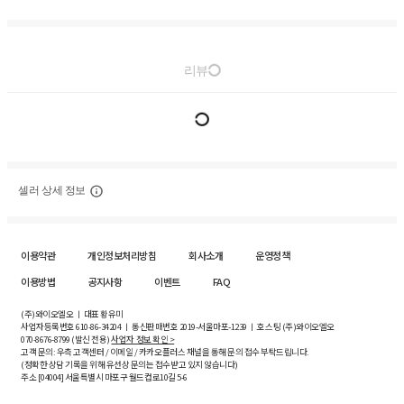
리뷰
셀러 상세 정보
이용약관
개인정보처리방침
회사소개
운영정책
이용방법
공지사항
이벤트
FAQ
(주)와이오엘오 ㅣ 대표 황유미
사업자등록번호
610-86-34204
ㅣ 통신판매번호 2019-서울마포-1239 ㅣ 호스팅 (주)와이오엘오
070-8676-8799 (발신 전용)
사업자 정보 확인 >
고객 문의: 우측 고객센터 / 이메일 / 카카오플러스 채널을 통해 문의 접수 부탁드립니다.
(정확한 상담 기록을 위해 유선상 문의는 접수받고 있지 않습니다)
주소 [
04004
] 서울특별시 마포구 월드컵로10길
5-6