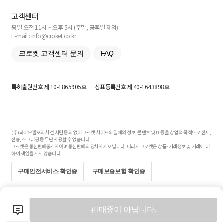
고객센터
평일 오전 11시 ~ 오후 5시 (주말, 공휴일 제외)
E-mail : info@croket.co.kr
크로켓 고객센터 문의
FAQ
특허출원번호
제 10-1865905호
상표등록번호
제 40-1643898호
(주)와이오엘오의 사전 서면 동의 없이 크로켓 사이트의 일체의 정보, 콘텐츠 및 UI등을 상업적 목적으로 전재,
전송, 스크래핑 등 무단 사용할 수 없습니다.
크로켓은 통신판매중개자이며 통신판매의 당사자가 아닙니다. 따라서 크로켓은 상품·거래정보 및 거래에 대
하여 책임을 지지 않습니다.
구매안전서비스 확인증
구매보증보험 확인증
Copyright© 2017-2026 YOLO Co, Ltd. All rights reserved.
판매중이 아닙니다.