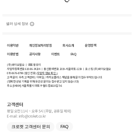
셀러 상세 정보
이용약관
개인정보처리방침
회사소개
운영정책
이용방법
공지사항
이벤트
FAQ
(주)와이오엘오 ㅣ 대표 황유미
사업자등록번호
610-86-34204
ㅣ 통신판매번호 2019-서울마포-1239 ㅣ 호스팅 (주)와이오엘오
070-8676-8799 (발신 전용)
사업자 정보 확인 >
고객 문의: 우측 고객센터 / 이메일 / 카카오플러스 채널을 통해 문의 접수 부탁드립니다.
(정확한 상담 기록을 위해 유선상 문의는 접수받고 있지 않습니다)
주소 [
04004
] 서울특별시 마포구 월드컵로10길
5-6
고객센터
평일 오전 11시 ~ 오후 5시 (주말, 공휴일 제외)
E-mail : info@croket.co.kr
크로켓 고객센터 문의
FAQ