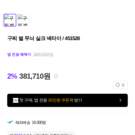
구찌 벌 무늬 실크 넥타이 / 451528
389,500원
앱 전용 혜택가
2%
381,710원
찜
첫 구매, 앱 전용
10만원 쿠폰팩
받기
해외배송
10,000원