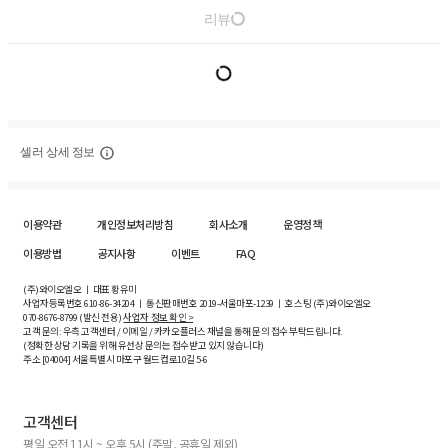
리뷰
셀러 상세 정보
이용약관
개인정보처리방침
회사소개
운영정책
이용방법
공지사항
이벤트
FAQ
(주)와이오엘오 ㅣ 대표 황유미
사업자등록번호
610-86-34204
ㅣ 통신판매번호 2019-서울마포-1239 ㅣ 호스팅 (주)와이오엘오
070-8676-8799 (발신 전용)
사업자 정보 확인 >
고객 문의: 우측 고객센터 / 이메일 / 카카오플러스 채널을 통해 문의 접수 부탁드립니다.
(정확한 상담 기록을 위해 유선상 문의는 접수받고 있지 않습니다)
주소 [
04004
] 서울특별시 마포구 월드컵로10길
5-6
고객센터
평일 오전 11시 ~ 오후 5시 (주말, 공휴일 제외)