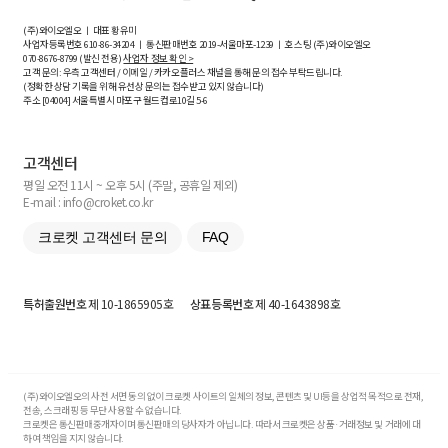
(주)와이오엘오 ㅣ 대표 황유미
사업자등록번호
610-86-34204
ㅣ 통신판매번호 2019-서울마포-1239 ㅣ 호스팅 (주)와이오엘오
070-8676-8799 (발신 전용)
사업자 정보 확인 >
고객 문의: 우측 고객센터 / 이메일 / 카카오플러스 채널을 통해 문의 접수 부탁드립니다.
(정확한 상담 기록을 위해 유선상 문의는 접수받고 있지 않습니다)
주소 [
04004
] 서울특별시 마포구 월드컵로10길
5-6
고객센터
평일 오전 11시 ~ 오후 5시 (주말, 공휴일 제외)
E-mail : info@croket.co.kr
크로켓 고객센터 문의
FAQ
특허출원번호
제 10-1865905호
상표등록번호
제 40-1643898호
(주)와이오엘오의 사전 서면 동의 없이 크로켓 사이트의 일체의 정보, 콘텐츠 및 UI등을 상업적 목적으로 전재,
전송, 스크래핑 등 무단 사용할 수 없습니다.
크로켓은 통신판매중개자이며 통신판매의 당사자가 아닙니다. 따라서 크로켓은 상품·거래정보 및 거래에 대
하여 책임을 지지 않습니다.