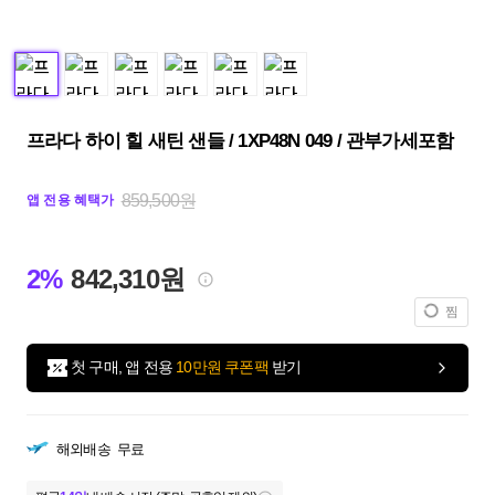
프라다 하이 힐 새틴 샌들 / 1XP48N 049 / 관부가세포함
859,500원
앱 전용 혜택가
2%
842,310원
찜
첫 구매, 앱 전용
10만원 쿠폰팩
받기
해외배송
무료