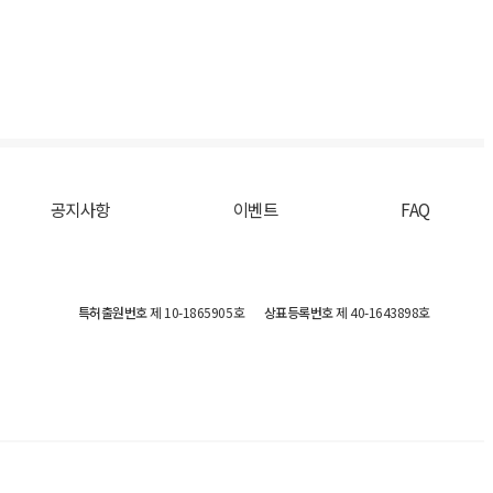
공지사항
이벤트
FAQ
특허출원번호
제 10-1865905호
상표등록번호
제 40-1643898호