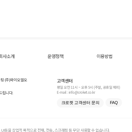
회사소개
운영정책
이용방법
스팅 (주)와이오엘오
고객센터
평일 오전 11시 ~ 오후 5시 (주말, 공휴일 제외)
E-mail : info@croket.co.kr
탁드립니다.
크로켓 고객센터 문의
FAQ
UI등을 상업적 목적으로 전재, 전송, 스크래핑 등 무단 사용할 수 없습니다.