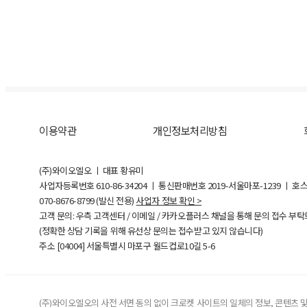
이용약관
개인정보처리방침
(주)와이오엘오 ㅣ 대표 황유미
사업자등록번호
610-86-34204
ㅣ 통신판매번호 2019-서울마포-1239 ㅣ 호
070-8676-8799 (발신 전용)
사업자 정보 확인 >
고객 문의: 우측 고객센터 / 이메일 / 카카오플러스 채널을 통해 문의 접수 부
(정확한 상담 기록을 위해 유선상 문의는 접수받고 있지 않습니다)
주소 [
04004
] 서울특별시 마포구 월드컵로10길
5-6
(주)와이오엘오의 사전 서면 동의 없이 크로켓 사이트의 일체의 정보, 콘텐츠 및 