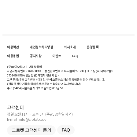
이용약관
개인정보처리방침
회사소개
운영정책
이용방법
공지사항
이벤트
FAQ
(주)와이오엘오 ㅣ 대표 황유미
사업자등록번호
610-86-34204
ㅣ 통신판매번호 2019-서울마포-1239 ㅣ 호스팅 (주)와이오엘오
070-8676-8799 (발신 전용)
사업자 정보 확인 >
고객 문의: 우측 고객센터 / 이메일 / 카카오플러스 채널을 통해 문의 접수 부탁드립니다.
(정확한 상담 기록을 위해 유선상 문의는 접수받고 있지 않습니다)
주소 [
04004
] 서울특별시 마포구 월드컵로10길
5-6
고객센터
평일 오전 11시 ~ 오후 5시 (주말, 공휴일 제외)
E-mail : info@croket.co.kr
크로켓 고객센터 문의
FAQ