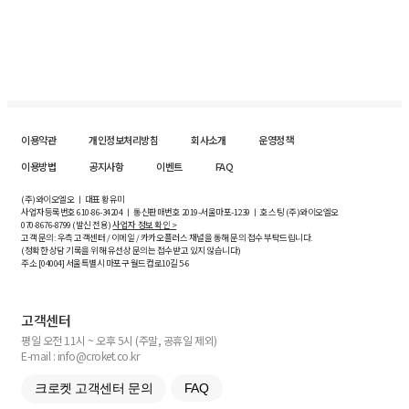
이용약관
개인정보처리방침
회사소개
운영정책
이용방법
공지사항
이벤트
FAQ
(주)와이오엘오 ㅣ 대표 황유미
사업자등록번호
610-86-34204
ㅣ 통신판매번호 2019-서울마포-1239 ㅣ 호스팅 (주)와이오엘오
070-8676-8799 (발신 전용)
사업자 정보 확인 >
고객 문의: 우측 고객센터 / 이메일 / 카카오플러스 채널을 통해 문의 접수 부탁드립니다.
(정확한 상담 기록을 위해 유선상 문의는 접수받고 있지 않습니다)
주소 [
04004
] 서울특별시 마포구 월드컵로10길
5-6
고객센터
평일 오전 11시 ~ 오후 5시 (주말, 공휴일 제외)
E-mail : info@croket.co.kr
크로켓 고객센터 문의
FAQ