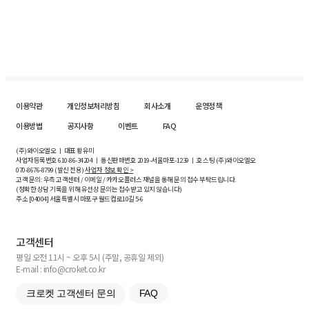
이용약관
개인정보처리방침
회사소개
운영정책
이용방법
공지사항
이벤트
FAQ
(주)와이오엘오 ㅣ 대표 황유미
사업자등록번호
610-86-34204
ㅣ 통신판매번호 2019-서울마포-1239 ㅣ 호스팅 (주)와이오엘오
070-8676-8799 (발신 전용)
사업자 정보 확인 >
고객 문의: 우측 고객센터 / 이메일 / 카카오플러스 채널을 통해 문의 접수 부탁드립니다.
(정확한 상담 기록을 위해 유선상 문의는 접수받고 있지 않습니다)
주소 [
04004
] 서울특별시 마포구 월드컵로10길
5-6
고객센터
평일 오전 11시 ~ 오후 5시 (주말, 공휴일 제외)
E-mail : info@croket.co.kr
크로켓 고객센터 문의
FAQ