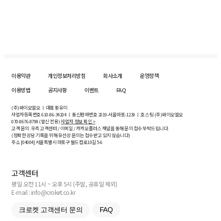
이용약관
개인정보처리방침
회사소개
운영정책
이용방법
공지사항
이벤트
FAQ
(주)와이오엘오 ㅣ 대표 황유미
사업자등록번호
610-86-34204
ㅣ 통신판매번호 2019-서울마포-1239 ㅣ 호스팅 (주)와이오엘오
070-8676-8799 (발신 전용)
사업자 정보 확인 >
고객 문의: 우측 고객센터 / 이메일 / 카카오플러스 채널을 통해 문의 접수 부탁드립니다.
(정확한 상담 기록을 위해 유선상 문의는 접수받고 있지 않습니다)
주소 [
04004
] 서울특별시 마포구 월드컵로10길
5-6
고객센터
평일 오전 11시 ~ 오후 5시 (주말, 공휴일 제외)
E-mail : info@croket.co.kr
크로켓 고객센터 문의
FAQ