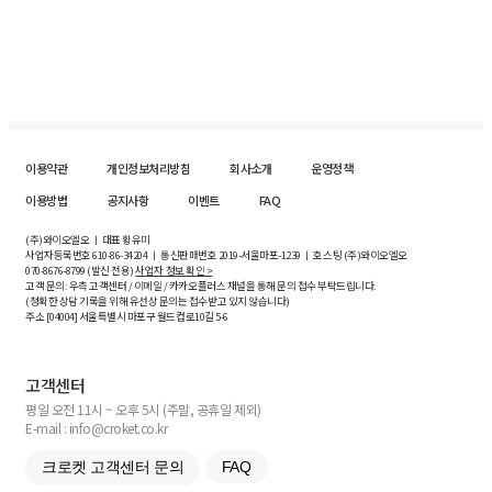
이용약관
개인정보처리방침
회사소개
운영정책
이용방법
공지사항
이벤트
FAQ
(주)와이오엘오 ㅣ 대표 황유미
사업자등록번호
610-86-34204
ㅣ 통신판매번호 2019-서울마포-1239 ㅣ 호스팅 (주)와이오엘오
070-8676-8799 (발신 전용)
사업자 정보 확인 >
고객 문의: 우측 고객센터 / 이메일 / 카카오플러스 채널을 통해 문의 접수 부탁드립니다.
(정확한 상담 기록을 위해 유선상 문의는 접수받고 있지 않습니다)
주소 [
04004
] 서울특별시 마포구 월드컵로10길
5-6
고객센터
평일 오전 11시 ~ 오후 5시 (주말, 공휴일 제외)
E-mail : info@croket.co.kr
크로켓 고객센터 문의
FAQ