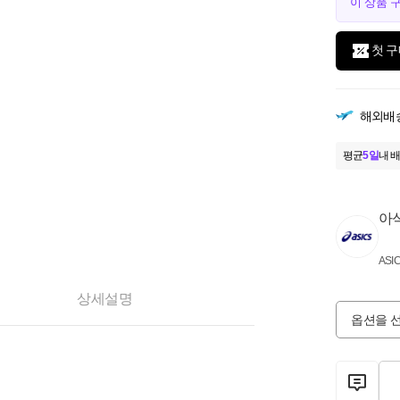
이 상품 
첫 구
해외배
평균
5일
내 배
아
ASI
상세설명
옵션을 