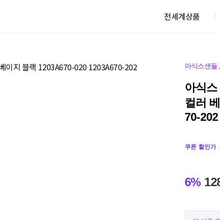
전세계상품
아식스샌들
아식스 
컬러 베이
70-202
쿠폰 할인가
6%
12