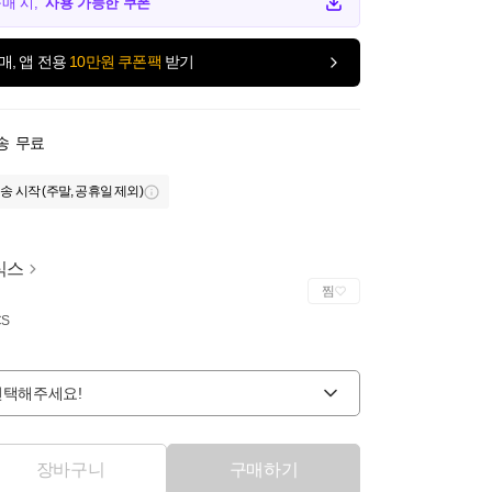
구매 시,
사용 가능한 쿠폰
매, 앱 전용
10만원 쿠폰팩
받기
송
무료
송 시작 (주말, 공휴일 제외)
식스
찜
CS
선택해주세요!
장바구니
구매하기