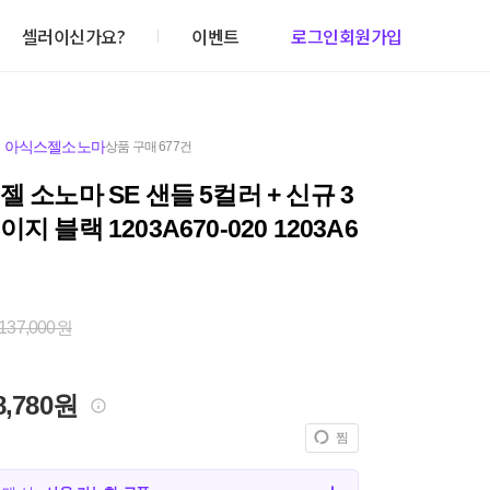
셀러이신가요?
이벤트
로그인
회원가입
,
아식스젤소노마
상품 구매 677건
젤 소노마 SE 샌들 5컬러 + 신규 3
지 블랙 1203A670-020 1203A6
137,000원
8,780원
찜