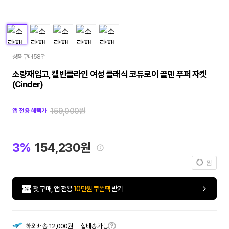
상품 구매 58건
소량재입고, 캘빈클라인 여성 클래식 코듀로이 골덴 푸퍼 자켓
(Cinder)
159,000원
앱 전용 혜택가
3%
154,230원
찜
첫 구매, 앱 전용
10만원 쿠폰팩
받기
합배송 가능
해외배송
12,000원