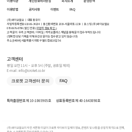
이용약관
개인정보처리방침
회사소개
운영정책
이용방법
공지사항
이벤트
FAQ
(주)와이오엘오 ㅣ 대표 황유미
사업자등록번호
610-86-34204
ㅣ 통신판매번호 2019-서울마포-1239 ㅣ 호스팅 (주)와이오엘오
070-8676-8799 (발신 전용)
사업자 정보 확인 >
고객 문의: 우측 고객센터 / 이메일 / 카카오플러스 채널을 통해 문의 접수 부탁드립니다.
(정확한 상담 기록을 위해 유선상 문의는 접수받고 있지 않습니다)
주소 [
04004
] 서울특별시 마포구 월드컵로10길
5-6
고객센터
평일 오전 11시 ~ 오후 5시 (주말, 공휴일 제외)
E-mail : info@croket.co.kr
크로켓 고객센터 문의
FAQ
특허출원번호
제 10-1865905호
상표등록번호
제 40-1643898호
(주)와이오엘오의 사전 서면 동의 없이 크로켓 사이트의 일체의 정보, 콘텐츠 및 UI등을 상업적 목적으로 전재,
전송, 스크래핑 등 무단 사용할 수 없습니다.