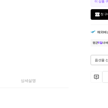
이 상품 
첫 구
해외배
평균
6일
내 배
옵션을 
상세설명