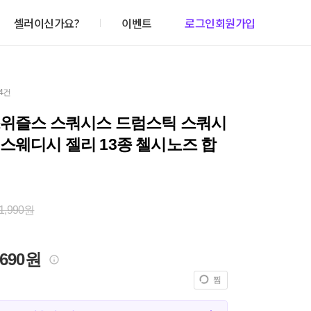
셀러이신가요?
이벤트
로그인
회원가입
04건
스위즐스 스쿼시스 드럼스틱 스쿼시
스웨디시 젤리 13종 첼시노즈 합
1,990원
,690원
찜