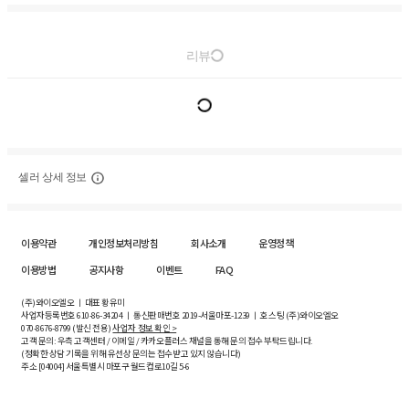
리뷰
셀러 상세 정보
이용약관
개인정보처리방침
회사소개
운영정책
이용방법
공지사항
이벤트
FAQ
(주)와이오엘오 ㅣ 대표 황유미
사업자등록번호
610-86-34204
ㅣ 통신판매번호 2019-서울마포-1239 ㅣ 호스팅 (주)와이오엘오
070-8676-8799 (발신 전용)
사업자 정보 확인 >
고객 문의: 우측 고객센터 / 이메일 / 카카오플러스 채널을 통해 문의 접수 부탁드립니다.
(정확한 상담 기록을 위해 유선상 문의는 접수받고 있지 않습니다)
주소 [
04004
] 서울특별시 마포구 월드컵로10길
5-6