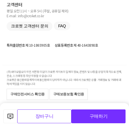
고객센터
평일 오전 11시 ~ 오후 5시 (주말, 공휴일 제외)
E-mail : info@croket.co.kr
크로켓 고객센터 문의
FAQ
특허출원번호
제 10-1865905호
상표등록번호
제 40-1643898호
(주)와이오엘오의 사전 서면 동의 없이 크로켓 사이트의 일체의 정보, 콘텐츠 및 UI등을 상업적 목적으로 전재,
전송, 스크래핑 등 무단 사용할 수 없습니다.
크로켓은 통신판매중개자이며 통신판매의 당사자가 아닙니다. 따라서 크로켓은 상품·거래정보 및 거래에 대
하여 책임을 지지 않습니다.
구매안전서비스 확인증
구매보증보험 확인증
Copyright© 2017-2026 YOLO Co, Ltd. All rights reserved.
장바구니
구매하기