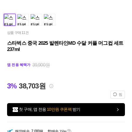
상품 구매 11건
스타벅스 중국 2025 발렌타인MD 수달 커플 머그컵 세트
237ml
39,900원
앱 전용 혜택가
3%
38,703원
찜
첫 구매, 앱 전용
10만원 쿠폰팩
받기
해외배송
7,000원
합배송 가능