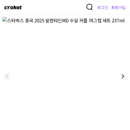
크
로그인
회원가입
로
켓