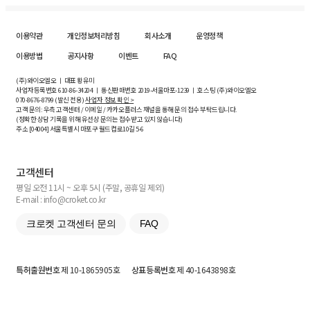
이용약관
개인정보처리방침
회사소개
운영정책
이용방법
공지사항
이벤트
FAQ
(주)와이오엘오 ㅣ 대표 황유미
사업자등록번호
610-86-34204
ㅣ 통신판매번호 2019-서울마포-1239 ㅣ 호스팅 (주)와이오엘오
070-8676-8799 (발신 전용)
사업자 정보 확인 >
고객 문의: 우측 고객센터 / 이메일 / 카카오플러스 채널을 통해 문의 접수 부탁드립니다.
(정확한 상담 기록을 위해 유선상 문의는 접수받고 있지 않습니다)
주소 [
04004
] 서울특별시 마포구 월드컵로10길
5-6
고객센터
평일 오전 11시 ~ 오후 5시 (주말, 공휴일 제외)
E-mail : info@croket.co.kr
크로켓 고객센터 문의
FAQ
특허출원번호
제 10-1865905호
상표등록번호
제 40-1643898호