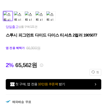
당일출고
상품 구매 121건
스투시 피그먼트 다이드 다이스 티셔츠 2컬러 1905077
66,900원
앱 전용 혜택가
2%
65,562원
찜
첫 구매, 앱 전용
10만원 쿠폰팩
받기
해외배송
무료