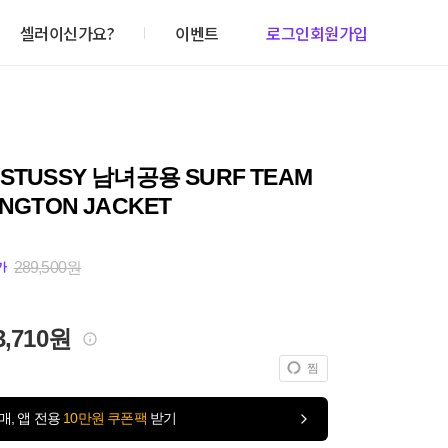
셀러이신가요?
이벤트
로그인
회원가입
STUSSY 남녀공용 SURF TEAM
NGTON JACKET
289,500원
가
3,710원
찜
매, 앱 전용
10만원 쿠폰팩
받기