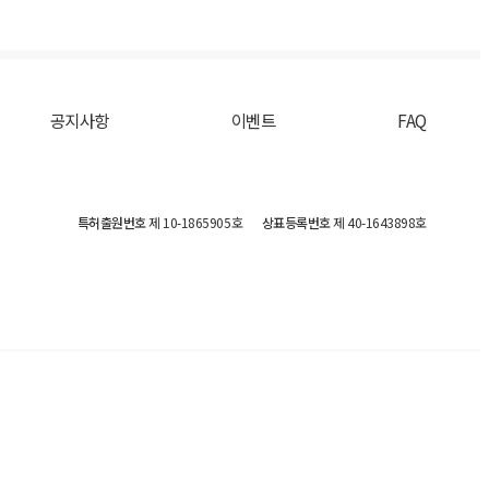
공지사항
이벤트
FAQ
특허출원번호
제 10-1865905호
상표등록번호
제 40-1643898호