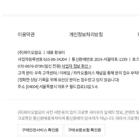
이용약관
개인정보처리방침
(주)와이오엘오 ㅣ 대표 황유미
사업자등록번호
610-86-34204
ㅣ 통신판매번호 2019-서울마포-1239 ㅣ 호
070-8676-8799 (발신 전용)
사업자 정보 확인 >
고객 문의: 우측 고객센터 / 이메일 / 카카오플러스 채널을 통해 문의 접수 부
(정확한 상담 기록을 위해 유선상 문의는 접수받고 있지 않습니다)
주소 [
04004
] 서울특별시 마포구 월드컵로10길
5-6
(주)와이오엘오의 사전 서면 동의 없이 크로켓 사이트의 일체의 정보, 콘텐츠 및 
크로켓은 통신판매중개자이며 통신판매의 당사자가 아닙니다. 따라서 크로켓은
구매안전서비스 확인증
구매보증보험 확인증