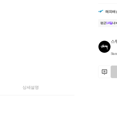
해외배
평균
14일
내 
스
Stus
상세설명