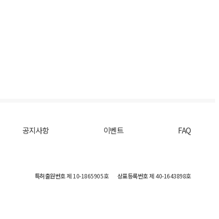
공지사항
이벤트
FAQ
특허출원번호
제 10-1865905호
상표등록번호
제 40-1643898호