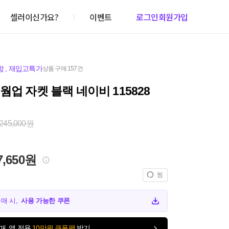
셀러이신가요?
이벤트
로그인
회원가입
함
,
재입고특가
상품 구매 157건
웜업 자켓 블랙 네이비 115828
245,000원
7,650원
찜
구매 시,
사용 가능한 쿠폰
매, 앱 전용
10만원 쿠폰팩
받기