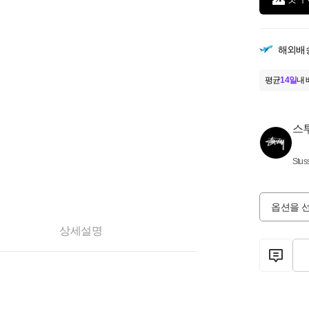
해외배
평균
14일
내 
스
Stus
옵션을 
상세설명