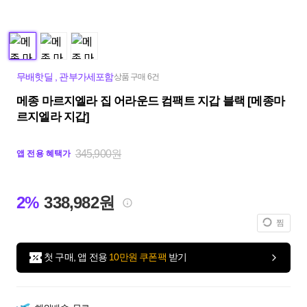
무배핫딜
,
관부가세포함
상품 구매 6건
메종 마르지엘라 집 어라운드 컴팩트 지갑 블랙 [메종마
르지엘라 지갑]
345,900원
앱 전용 혜택가
2%
338,982원
찜
첫 구매, 앱 전용
10만원 쿠폰팩
받기