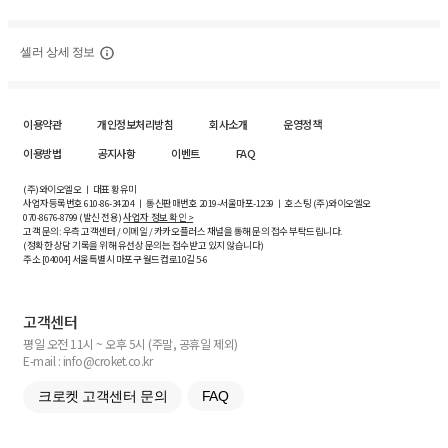
셀러 상세 정보
이용약관
개인정보처리방침
회사소개
운영정책
이용방법
공지사항
이벤트
FAQ
(주)와이오엘오 ㅣ 대표 황유미
사업자등록번호
610-86-34204
ㅣ 통신판매번호 2019-서울마포-1239 ㅣ 호스팅 (주)와이오엘오
070-8676-8799 (발신 전용)
사업자 정보 확인 >
고객 문의: 우측 고객센터 / 이메일 / 카카오플러스 채널을 통해 문의 접수 부탁드립니다.
(정확한 상담 기록을 위해 유선상 문의는 접수받고 있지 않습니다)
주소 [
04004
] 서울특별시 마포구 월드컵로10길
5-6
고객센터
평일 오전 11시 ~ 오후 5시 (주말, 공휴일 제외)
E-mail : info@croket.co.kr
크로켓 고객센터 문의
FAQ