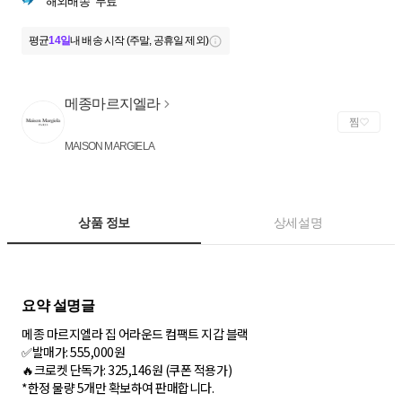
해외배송
무료
평균
14일
내 배송 시작 (주말, 공휴일 제외)
메종마르지엘라
찜
MAISON MARGIELA
상품 정보
상세설명
메종 마르지엘라 집 어라운드 컴팩트 지갑 블랙
✅발매가: 555,000원
🔥크로켓 단독가: 325,146원 (쿠폰 적용가)
*한정 물량 5개만 확보하여 판매합니다.