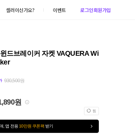
셀러이신가요?
이벤트
로그인
회원가입
윈드브레이커 자켓 VAQUERA Wi
ker
930,500원
가
1,890원
찜
매, 앱 전용
10만원 쿠폰팩
받기