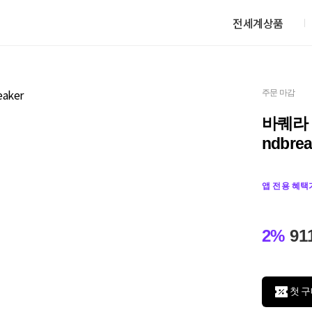
전세계상품
주문 마감
바퀘라 
ndbrea
앱 전용 혜택
2%
91
첫 구