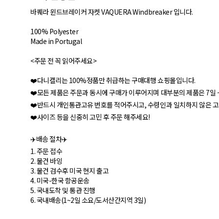
바퀘라 윈드브레이커 자켓 VAQUERA Windbreaker 입니다.
100% Polyester
Made in Portugal
<주문 전 꼭 읽어주세요>
❤️다니캘리는 100%정품만 취급하는 구매대행 쇼핑몰입니다.
❤️모든 제품은 주문과 동시에 구매가 이루어지며 대부분의 제품은 7일 ~
❤️반드시 개인통관고유 번호를 적어주시고, 수령인과 일치하지 않은 
❤️사이즈 등을 신중히 고민 후 주문 해주세요!
✈️배송 절차✈️
1. 주문 접수
2. 물건 바잉
3. 물건 검수후 미국 현지 출고
4. 미국-한국 항공운송
5. 국내도착 및 통관 진행
6. 국내배송(1~2일 소요/도서산간지역 3일)