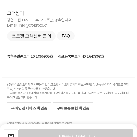
고객센터
평일 오전 11시 ~ 오후 5시 (주말, 공휴일 제외)
E-mail : info@croket.co.kr
크로켓 고객센터 문의
FAQ
특허출원번호
제 10-1865905호
상표등록번호
제 40-1643898호
(주)와이오엘오의 사전 서면 동의 없이 크로켓 사이트의 일체의 정보, 콘텐츠 및 UI등을 상업적 목적으로 전재,
전송, 스크래핑 등 무단 사용할 수 없습니다.
크로켓은 통신판매중개자이며 통신판매의 당사자가 아닙니다. 따라서 크로켓은 상품·거래정보 및 거래에 대
하여 책임을 지지 않습니다.
구매안전서비스 확인증
구매보증보험 확인증
Copyright© 2017-2026 YOLO Co, Ltd. All rights reserved.
판매중이 아닙니다.