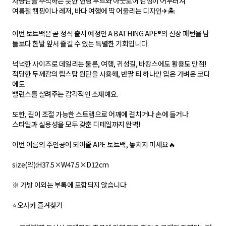
사냥감을 추적하는 듯한 헌팅 무드와 아웃도어 감성이 어우러져
여름철 캠핑이나 레저, 바다 여행에 딱 어울리는 디자인✈🏝
이번 토트백은 곧 정식 출시 예정인 A BATHING APE®의 신상 패턴을 남
들보다 한발 앞서 즐길 수 있는 특별한 기회입니다.
넉넉한 사이즈로 데일리는 물론, 여행, 귀성길, 바캉스에도 활용도 만점!
적당한 두께감의 립스탑 원단을 사용해, 반팔 티 하나만 입은 가벼운 코디
에도
밸런스를 살려주는 감각적인 소재예요.
또한, 길이 조절 가능한 스트랩으로 어깨에 걸치거나 손에 들거나
스타일과 실용성을 모두 갖춘 디테일까지 완벽!
이번 여름의 주인공이 되어줄 APE 토트백, 놓치지 마세요🔥
size(약):H37.5×W47.5×D12cm
※ 가방 이외는 부록에 포함되지 않습니다
⭐오사카 즐겨찾기