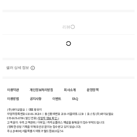
리뷰
셀러 상세 정보
이용약관
개인정보처리방침
회사소개
운영정책
이용방법
공지사항
이벤트
FAQ
(주)와이오엘오 ㅣ 대표 황유미
사업자등록번호
610-86-34204
ㅣ 통신판매번호 2019-서울마포-1239 ㅣ 호스팅 (주)와이오엘오
070-8676-8799 (발신 전용)
사업자 정보 확인 >
고객 문의: 우측 고객센터 / 이메일 / 카카오플러스 채널을 통해 문의 접수 부탁드립니다.
(정확한 상담 기록을 위해 유선상 문의는 접수받고 있지 않습니다)
주소 [
04004
] 서울특별시 마포구 월드컵로10길
5-6