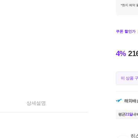
*현지 예약 
쿠폰 할인가
4%
21
이 상품 
해외배
상세설명
평균
21일
내 
히