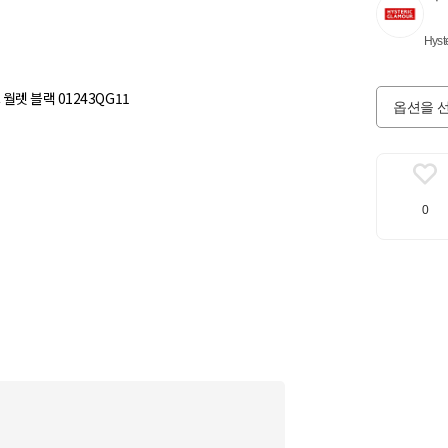
Hyst
렛 블랙 01243QG11
옵션을 
0