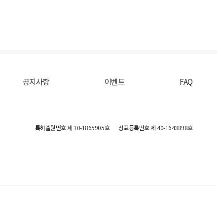
공지사항
이벤트
FAQ
특허출원번호
제 10-1865905호
상표등록번호
제 40-1643898호