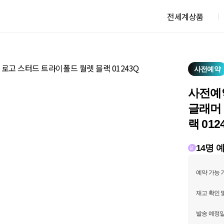
전세계상품
사전예약
사전예
글래머
랙 012
14명 
예약 가능 
재고 확인 
발송 예정