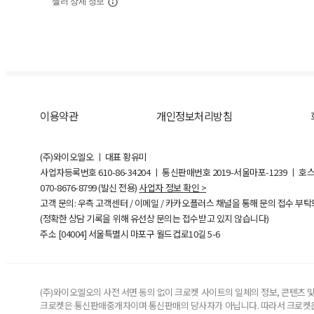
셀러 상세 정보
이용약관
개인정보처리방침
(주)와이오엘오 ㅣ 대표 황유미
사업자등록번호
610-86-34204
ㅣ 통신판매번호 2019-서울마포-1239 ㅣ 호
070-8676-8799 (발신 전용)
사업자 정보 확인 >
고객 문의: 우측 고객센터 / 이메일 / 카카오플러스 채널을 통해 문의 접수 부
(정확한 상담 기록을 위해 유선상 문의는 접수받고 있지 않습니다)
주소 [
04004
] 서울특별시 마포구 월드컵로10길
5-6
(주)와이오엘오의 사전 서면 동의 없이 크로켓 사이트의 일체의 정보, 콘텐츠 및 
크로켓은 통신판매중개자이며 통신판매의 당사자가 아닙니다. 따라서 크로켓은