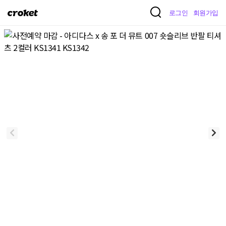
크
로그인
회원가입
로
켓