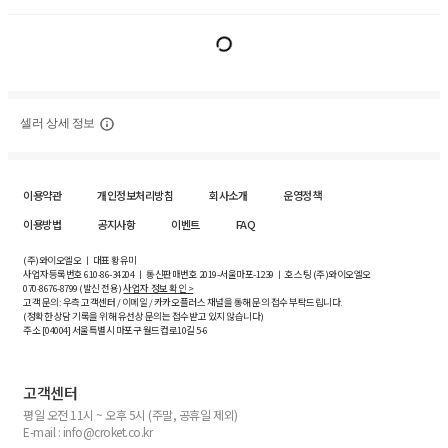
셀러 상세 정보
이용약관
개인정보처리방침
회사소개
운영정책
이용방법
공지사항
이벤트
FAQ
(주)와이오엘오 ㅣ 대표 황유미
사업자등록번호
610-86-34204
ㅣ 통신판매번호 2019-서울마포-1239 ㅣ 호스팅 (주)와이오엘오
070-8676-8799 (발신 전용)
사업자 정보 확인 >
고객 문의: 우측 고객센터 / 이메일 / 카카오플러스 채널을 통해 문의 접수 부탁드립니다.
(정확한 상담 기록을 위해 유선상 문의는 접수받고 있지 않습니다)
주소 [
04004
] 서울특별시 마포구 월드컵로10길
5-6
고객센터
평일 오전 11시 ~ 오후 5시 (주말, 공휴일 제외)
E-mail : info@croket.co.kr