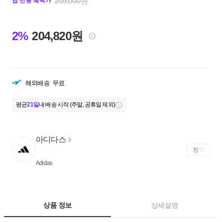
209,000원
앱 전용 혜택가
2%
204,820원
해외배송
무료
평균
21일
내 배송 시작 (주말, 공휴일 제외)
아디다스
찜
Adidas
상품 정보
상세설명