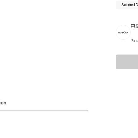
Standard D
판
Pand
ion