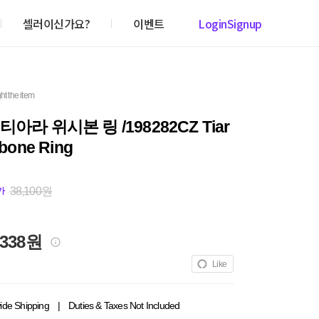
셀러이신가요?
이벤트
Login
Signup
ht the item
아라 위시본 링 /198282CZ Tiar
bone Ring
38,100원
가
,338원
Like
ide Shipping
|
Duties & Taxes Not Included