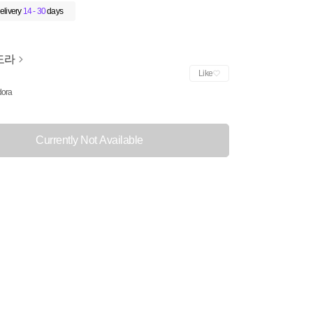
elivery
14 - 30
days
도라
Like
ora
Currently Not Available