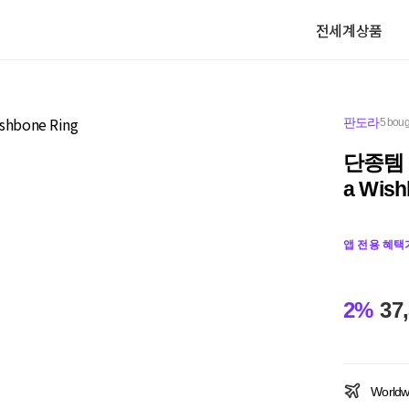
전세계상품
판도라
5 boug
단종템 티
a Wish
앱 전용 혜택
2%
37
Worldw