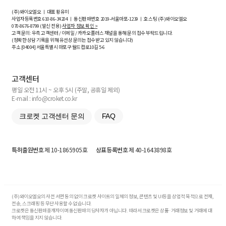
(주)와이오엘오 ㅣ 대표 황유미
사업자등록번호
610-86-34204
ㅣ 통신판매번호 2019-서울마포-1239 ㅣ 호스팅 (주)와이오엘오
070-8676-8799 (발신 전용)
사업자 정보 확인 >
고객 문의: 우측 고객센터 / 이메일 / 카카오플러스 채널을 통해 문의 접수 부탁드립니다.
(정확한 상담 기록을 위해 유선상 문의는 접수받고 있지 않습니다)
주소 [
04004
] 서울특별시 마포구 월드컵로10길
5-6
고객센터
평일 오전 11시 ~ 오후 5시 (주말, 공휴일 제외)
E-mail : info@croket.co.kr
크로켓 고객센터 문의
FAQ
특허출원번호
제 10-1865905호
상표등록번호
제 40-1643898호
(주)와이오엘오의 사전 서면 동의 없이 크로켓 사이트의 일체의 정보, 콘텐츠 및 UI등을 상업적 목적으로 전재,
전송, 스크래핑 등 무단 사용할 수 없습니다.
크로켓은 통신판매중개자이며 통신판매의 당사자가 아닙니다. 따라서 크로켓은 상품·거래정보 및 거래에 대
하여 책임을 지지 않습니다.