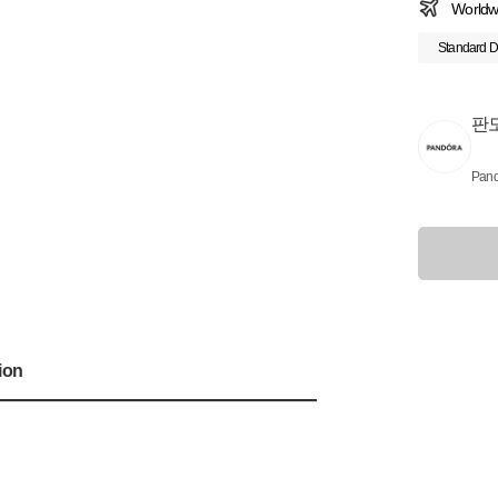
Worldw
Standard D
판
Pand
ion