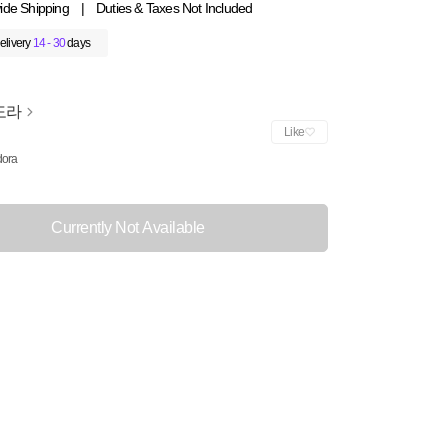
ide Shipping
|
Duties & Taxes Not Included
elivery
14 - 30
days
도라
Like
ora
Currently Not Available