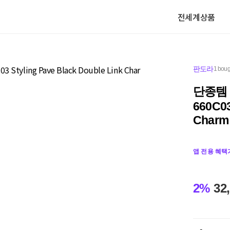
전세계상품
판도라
1 boug
단종템 
660C03
Charm
앱 전용 혜택
2%
32