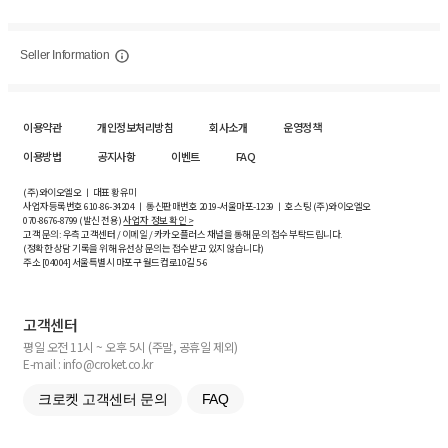
Seller Information
이용약관
개인정보처리방침
회사소개
운영정책
이용방법
공지사항
이벤트
FAQ
(주)와이오엘오 ㅣ 대표 황유미
사업자등록번호
610-86-34204
ㅣ 통신판매번호 2019-서울마포-1239 ㅣ 호스팅 (주)와이오엘오
070-8676-8799 (발신 전용)
사업자 정보 확인 >
고객 문의: 우측 고객센터 / 이메일 / 카카오플러스 채널을 통해 문의 접수 부탁드립니다.
(정확한 상담 기록을 위해 유선상 문의는 접수받고 있지 않습니다)
주소 [
04004
] 서울특별시 마포구 월드컵로10길
5-6
고객센터
평일 오전 11시 ~ 오후 5시 (주말, 공휴일 제외)
E-mail : info@croket.co.kr
크로켓 고객센터 문의
FAQ