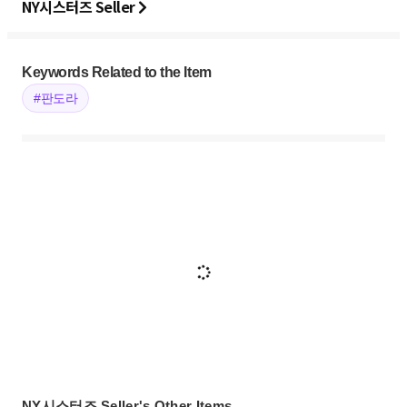
NY시스터즈 Seller
Keywords Related to the Item
#판도라
NY시스터즈 Seller's Other Items