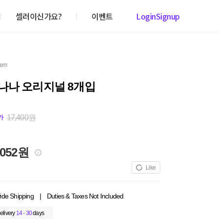
셀러이신가요?
이벤트
Login
Signup
item
나나 오리지널 8개입
17,400원
가
,052원
Like
ide Shipping
|
Duties & Taxes Not Included
elivery
14 - 30
days