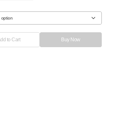
 option
dd to Cart
Buy Now