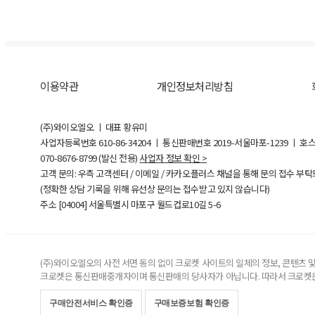
이용약관
개인정보처리방침
(주)와이오엘오 ㅣ 대표 황유미
사업자등록번호
610-86-34204
ㅣ 통신판매번호 2019-서울마포-1239 ㅣ 호
070-8676-8799 (발신 전용)
사업자 정보 확인 >
고객 문의: 우측 고객센터 / 이메일 / 카카오플러스 채널을 통해 문의 접수 부
(정확한 상담 기록을 위해 유선상 문의는 접수받고 있지 않습니다)
주소 [
04004
] 서울특별시 마포구 월드컵로10길
5-6
(주)와이오엘오의 사전 서면 동의 없이 크로켓 사이트의 일체의 정보, 콘텐츠 및 
크로켓은 통신판매중개자이며 통신판매의 당사자가 아닙니다. 따라서 크로켓은
구매안전서비스 확인증
구매보증보험 확인증