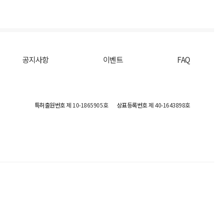
공지사항
이벤트
FAQ
특허출원번호
제 10-1865905호
상표등록번호
제 40-1643898호