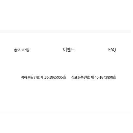
공지사항
이벤트
FAQ
특허출원번호
제 10-1865905호
상표등록번호
제 40-1643898호