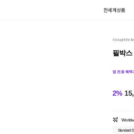
전세계상품
4 bought the it
필박스
앱 전용 혜택
2%
15
Worldw
Standard D