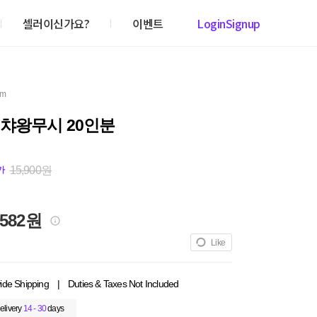
셀러이신가요?
이벤트
Login
Signup
em
 챠왕무시 20인분
15,900원
가
,582원
Like
ide Shipping
|
Duties & Taxes Not Included
elivery
14 - 30
days