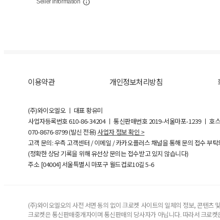
Seller Information
이용약관
개인정보처리방침
(주)와이오엘오 ㅣ 대표 황유미
사업자등록번호
610-86-34204
ㅣ 통신판매번호 2019-서울마포-1239 ㅣ 호
070-8676-8799 (발신 전용)
사업자 정보 확인 >
고객 문의: 우측 고객센터 / 이메일 / 카카오플러스 채널을 통해 문의 접수 부
(정확한 상담 기록을 위해 유선상 문의는 접수받고 있지 않습니다)
주소 [
04004
] 서울특별시 마포구 월드컵로10길
5-6
(주)와이오엘오의 사전 서면 동의 없이 크로켓 사이트의 일체의 정보, 콘텐츠 및 
크로켓은 통신판매중개자이며 통신판매의 당사자가 아닙니다. 따라서 크로켓은