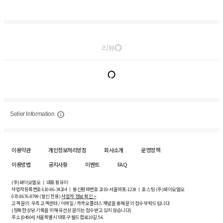
리뷰
Seller Information
이용약관
개인정보처리방침
회사소개
운영정책
이용방법
공지사항
이벤트
FAQ
(주)와이오엘오 ㅣ 대표 황유미
사업자등록번호
610-86-34204
ㅣ 통신판매번호 2019-서울마포-1239 ㅣ 호스팅 (주)와이오엘오
070-8676-8799 (발신 전용)
사업자 정보 확인 >
고객 문의: 우측 고객센터 / 이메일 / 카카오플러스 채널을 통해 문의 접수 부탁드립니다.
(정확한 상담 기록을 위해 유선상 문의는 접수받고 있지 않습니다)
주소 [
04004
] 서울특별시 마포구 월드컵로10길
5-6