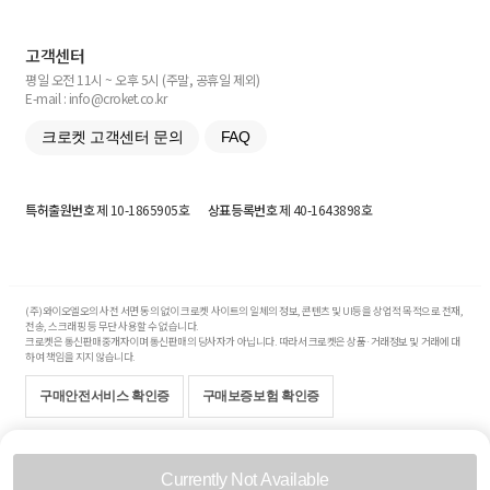
고객센터
평일 오전 11시 ~ 오후 5시 (주말, 공휴일 제외)
E-mail : info@croket.co.kr
크로켓 고객센터 문의
FAQ
특허출원번호
제 10-1865905호
상표등록번호
제 40-1643898호
(주)와이오엘오의 사전 서면 동의 없이 크로켓 사이트의 일체의 정보, 콘텐츠 및 UI등을 상업적 목적으로 전재,
전송, 스크래핑 등 무단 사용할 수 없습니다.
크로켓은 통신판매중개자이며 통신판매의 당사자가 아닙니다. 따라서 크로켓은 상품·거래정보 및 거래에 대
하여 책임을 지지 않습니다.
구매안전서비스 확인증
구매보증보험 확인증
Copyright© 2017-2026 YOLO Co, Ltd. All rights reserved.
Currently Not Available