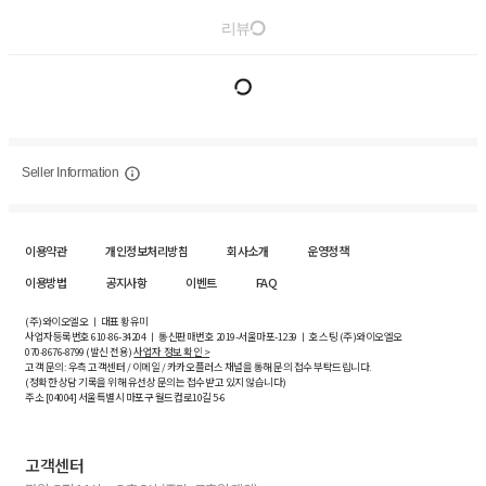
리뷰
Seller Information
이용약관
개인정보처리방침
회사소개
운영정책
이용방법
공지사항
이벤트
FAQ
(주)와이오엘오 ㅣ 대표 황유미
사업자등록번호
610-86-34204
ㅣ 통신판매번호 2019-서울마포-1239 ㅣ 호스팅 (주)와이오엘오
070-8676-8799 (발신 전용)
사업자 정보 확인 >
고객 문의: 우측 고객센터 / 이메일 / 카카오플러스 채널을 통해 문의 접수 부탁드립니다.
(정확한 상담 기록을 위해 유선상 문의는 접수받고 있지 않습니다)
주소 [
04004
] 서울특별시 마포구 월드컵로10길
5-6
고객센터