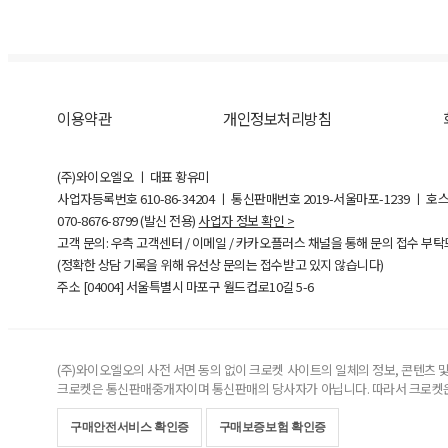
이용약관
개인정보처리방침
(주)와이오엘오 ㅣ 대표 황유미
사업자등록번호
610-86-34204
ㅣ 통신판매번호 2019-서울마포-1239 ㅣ 호
070-8676-8799 (발신 전용)
사업자 정보 확인 >
고객 문의: 우측 고객센터 / 이메일 / 카카오플러스 채널을 통해 문의 접수 부
(정확한 상담 기록을 위해 유선상 문의는 접수받고 있지 않습니다)
주소 [
04004
] 서울특별시 마포구 월드컵로10길
5-6
(주)와이오엘오의 사전 서면 동의 없이 크로켓 사이트의 일체의 정보, 콘텐츠 및 
크로켓은 통신판매중개자이며 통신판매의 당사자가 아닙니다. 따라서 크로켓은
구매안전서비스 확인증
구매보증보험 확인증