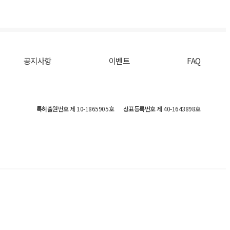
공지사항
이벤트
FAQ
특허출원번호
제 10-1865905호
상표등록번호
제 40-1643898호