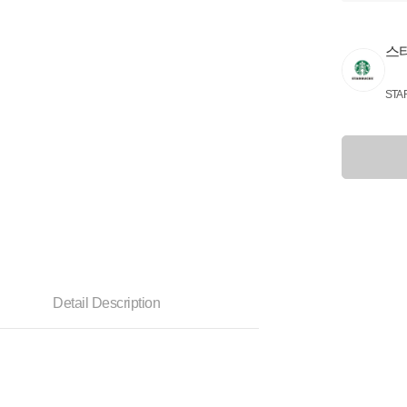
스
STA
Detail Description