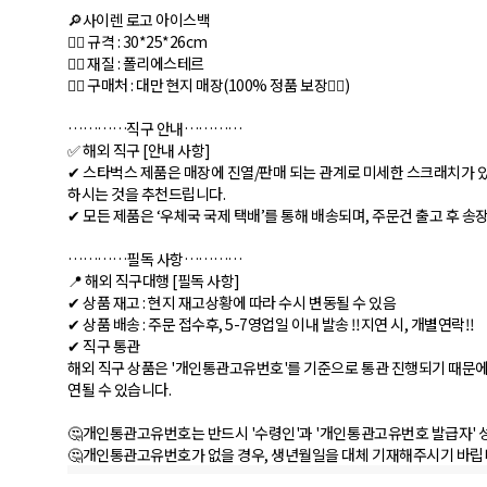
🔎사이렌 로고 아이스백
👉🏻 규격 : 30*25*26cm
👉🏻 재질 : 폴리에스테르
👉🏻 구매처 : 대만 현지 매장(100% 정품 보장👌🏻)
…………직구 안내…………
✅ 해외 직구 [안내 사항]
✔︎ 스타벅스 제품은 매장에 진열/판매 되는 관계로 미세한 스크래치가 있
하시는 것을 추천드립니다.
✔︎ 모든 제품은 ‘우체국 국제 택배’를 통해 배송되며, 주문건 출고 후 
…………필독 사항…………
📍 해외 직구대행 [필독 사항]
✔︎ 상품 재고 : 현지 재고상황에 따라 수시 변동될 수 있음
✔︎ 상품 배송 : 주문 접수후, 5-7영업일 이내 발송 ‼️지연 시, 개별연락‼️
✔︎ 직구 통관
해외 직구 상품은 '개인통관고유번호'를 기준으로 통관 진행되기 때문에 
연될 수 있습니다.
🤔개인통관고유번호는 반드시 '수령인'과 '개인통관고유번호 발급자'
🤔개인통관고유번호가 없을 경우, 생년월일을 대체 기재해주시기 바립