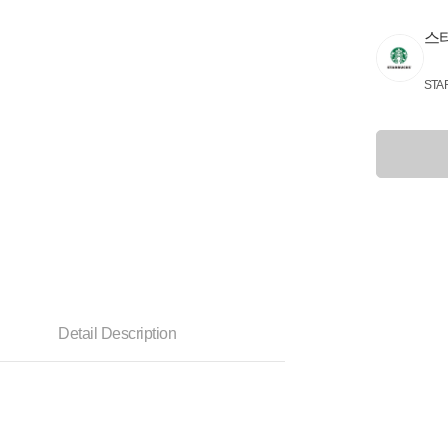
스
STA
Detail Description