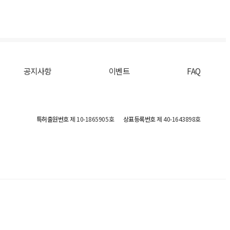
공지사항
이벤트
FAQ
특허출원번호
제 10-1865905호
상표등록번호
제 40-1643898호