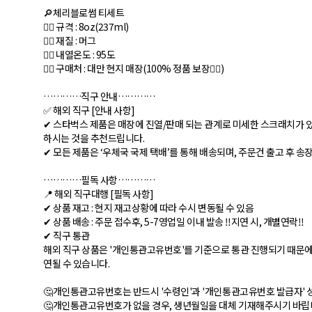
🔎체리블로썸 티세트
👉🏻 규격 : 8oz(237ml)
👉🏻 재질 : 머그
👉🏻 내열온도 : 95도
👉🏻 구매처 : 대만 현지 매장(100% 정품 보장👌🏻)
…………직구 안내…………
✅ 해외 직구 [안내 사항]
✔︎ 스타벅스 제품은 매장에 진열/판매 되는 관계로 미세한 스크래치가 있
하시는 것을 추천드립니다.
✔︎ 모든 제품은 ‘우체국 국제 택배’를 통해 배송되며, 주문건 출고 후 
…………필독 사항…………
📍 해외 직구대행 [필독 사항]
✔︎ 상품 재고 : 현지 재고상황에 따라 수시 변동될 수 있음
✔︎ 상품 배송 : 주문 접수후, 5-7영업일 이내 발송 ‼️지연 시, 개별연락‼️
✔︎ 직구 통관
해외 직구 상품은 '개인통관고유번호'를 기준으로 통관 진행되기 때문에 
연될 수 있습니다.
🤔개인통관고유번호는 반드시 '수령인'과 '개인통관고유번호 발급자'
🤔개인통관고유번호가 없을 경우, 생년월일을 대체 기재해주시기 바립