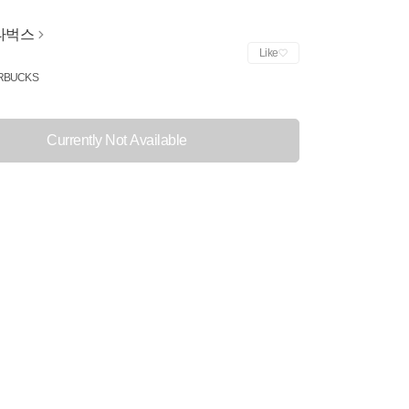
타벅스
Like
RBUCKS
Currently Not Available