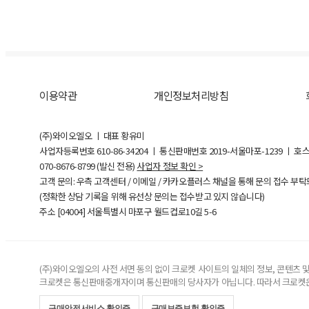
이용약관
개인정보처리방침
(주)와이오엘오 ㅣ 대표 황유미
사업자등록번호
610-86-34204
ㅣ 통신판매번호 2019-서울마포-1239 ㅣ 호
070-8676-8799 (발신 전용)
사업자 정보 확인 >
고객 문의: 우측 고객센터 / 이메일 / 카카오플러스 채널을 통해 문의 접수 부
(정확한 상담 기록을 위해 유선상 문의는 접수받고 있지 않습니다)
주소 [
04004
] 서울특별시 마포구 월드컵로10길
5-6
(주)와이오엘오의 사전 서면 동의 없이 크로켓 사이트의 일체의 정보, 콘텐츠 및 
크로켓은 통신판매중개자이며 통신판매의 당사자가 아닙니다. 따라서 크로켓은
구매안전서비스 확인증
구매보증보험 확인증