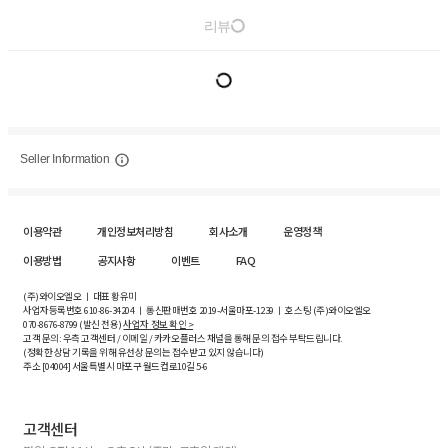
리뷰
Seller Information
이용약관
개인정보처리방침
회사소개
운영정책
이용방법
공지사항
이벤트
FAQ
(주)와이오엘오 ㅣ 대표 황유미
사업자등록번호
610-86-34204
ㅣ 통신판매번호 2019-서울마포-1239 ㅣ 호스팅 (주)와이오엘오
070-8676-8799 (발신 전용)
사업자 정보 확인 >
고객 문의: 우측 고객센터 / 이메일 / 카카오플러스 채널을 통해 문의 접수 부탁드립니다.
(정확한 상담 기록을 위해 유선상 문의는 접수받고 있지 않습니다)
주소 [
04004
] 서울특별시 마포구 월드컵로10길
5-6
고객센터