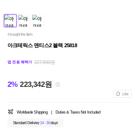
4 bought the item
아크테릭스 맨티스2 블랙 25818
227,900원
앱 전용 혜택가
2%
223,342원
Like
Worldwide Shipping
|
Duties & Taxes Not Included
Standard Delivery
14 - 30
days