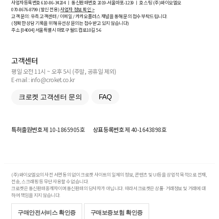
사업자등록번호
610-86-34204
ㅣ 통신판매번호 2019-서울마포-1239 ㅣ 호스팅 (주)와이오엘오
070-8676-8799 (발신 전용)
사업자 정보 확인 >
고객 문의: 우측 고객센터 / 이메일 / 카카오플러스 채널을 통해 문의 접수 부탁드립니다.
(정확한 상담 기록을 위해 유선상 문의는 접수받고 있지 않습니다)
주소 [
04004
] 서울특별시 마포구 월드컵로10길
5-6
고객센터
평일 오전 11시 ~ 오후 5시 (주말, 공휴일 제외)
E-mail : info@croket.co.kr
크로켓 고객센터 문의
FAQ
특허출원번호
제 10-1865905호
상표등록번호
제 40-1643898호
(주)와이오엘오의 사전 서면 동의 없이 크로켓 사이트의 일체의 정보, 콘텐츠 및 UI등을 상업적 목적으로 전재,
전송, 스크래핑 등 무단 사용할 수 없습니다.
크로켓은 통신판매중개자이며 통신판매의 당사자가 아닙니다. 따라서 크로켓은 상품·거래정보 및 거래에 대
하여 책임을 지지 않습니다.
구매안전서비스 확인증
구매보증보험 확인증