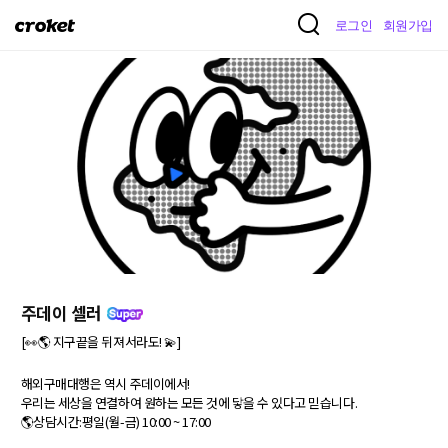
크
로그인
회원가입
로
켓
주데이 셀러
[👀🌎 지구끝을 뒤져서라도! 💫]

해외구매대행은 역시 주데이에서!

우리는 세상을 연결하여 원하는 모든 것에 닿을 수 있다고 믿습니다.

🌎상담시간:평일(월-금) 10:00 ~ 17:00