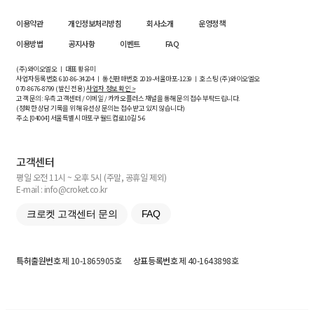
이용약관
개인정보처리방침
회사소개
운영정책
이용방법
공지사항
이벤트
FAQ
(주)와이오엘오 ㅣ 대표 황유미
사업자등록번호
610-86-34204
ㅣ 통신판매번호 2019-서울마포-1239 ㅣ 호스팅 (주)와이오엘오
070-8676-8799 (발신 전용)
사업자 정보 확인 >
고객 문의: 우측 고객센터 / 이메일 / 카카오플러스 채널을 통해 문의 접수 부탁드립니다.
(정확한 상담 기록을 위해 유선상 문의는 접수받고 있지 않습니다)
주소 [
04004
] 서울특별시 마포구 월드컵로10길
5-6
고객센터
평일 오전 11시 ~ 오후 5시 (주말, 공휴일 제외)
E-mail : info@croket.co.kr
크로켓 고객센터 문의
FAQ
특허출원번호
제 10-1865905호
상표등록번호
제 40-1643898호