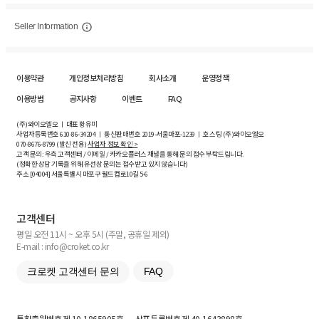
Seller Information
이용약관
개인정보처리방침
회사소개
운영정책
이용방법
공지사항
이벤트
FAQ
(주)와이오엘오 ㅣ 대표 황유미
사업자등록번호
610-86-34204
ㅣ 통신판매번호 2019-서울마포-1239 ㅣ 호스팅 (주)와이오엘오
070-8676-8799 (발신 전용)
사업자 정보 확인 >
고객 문의: 우측 고객센터 / 이메일 / 카카오플러스 채널을 통해 문의 접수 부탁드립니다.
(정확한 상담 기록을 위해 유선상 문의는 접수받고 있지 않습니다)
주소 [
04004
] 서울특별시 마포구 월드컵로10길
5-6
고객센터
평일 오전 11시 ~ 오후 5시 (주말, 공휴일 제외)
E-mail : info@croket.co.kr
크로켓 고객센터 문의
FAQ
특허출원번호
제 10-1865905호
상표등록번호
제 40-1643898호