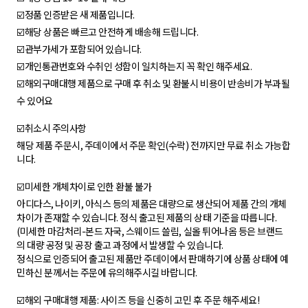
☑️정품 인증받은 새 제품입니다.
☑️해당 상품은 빠르고 안전하게 배송해 드립니다.
☑️관부가세가 포함되어 있습니다.
☑️개인통관번호와 수취인 성함이 일치하는지 꼭 확인 해주세요.
☑️해외구매대행 제품으로 구매 후 취소 및 환불시 비용이 반송비가 부과될
수 있어요
☑️취소시 주의사항
해당 제품 주문시, 주데이에서 주문 확인(수락) 전까지만 무료 취소 가능합
니다.
☑️미세한 개체차이로 인한 환불 불가
아디다스, 나이키, 아식스 등의 제품은 대량으로 생산되어 제품 간의 개체
차이가 존재할 수 있습니다. 정식 출고된 제품의 상태 기준을 따릅니다.
(미세한 마감처리-본드 자국, 스웨이드 쓸림, 실올 튀어나옴 등은 브랜드
의 대량 공정 및 공장 출고 과정에서 발생할 수 있습니다.
정식으로 인증되어 출고된 제품만 주데이에서 판매하기에 상품 상태에 예
민하신 분께서는 주문에 유의해주시길 바랍니다.
☑️해외 구매대행 제품: 사이즈 등을 신중히 고민 후 주문 해주세요!