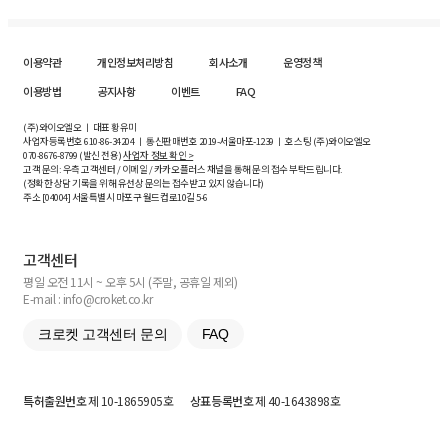
이용약관
개인정보처리방침
회사소개
운영정책
이용방법
공지사항
이벤트
FAQ
(주)와이오엘오 ㅣ 대표 황유미
사업자등록번호
610-86-34204
ㅣ 통신판매번호 2019-서울마포-1239 ㅣ 호스팅 (주)와이오엘오
070-8676-8799 (발신 전용)
사업자 정보 확인 >
고객 문의: 우측 고객센터 / 이메일 / 카카오플러스 채널을 통해 문의 접수 부탁드립니다.
(정확한 상담 기록을 위해 유선상 문의는 접수받고 있지 않습니다)
주소 [
04004
] 서울특별시 마포구 월드컵로10길
5-6
고객센터
평일 오전 11시 ~ 오후 5시 (주말, 공휴일 제외)
E-mail : info@croket.co.kr
크로켓 고객센터 문의
FAQ
특허출원번호
제 10-1865905호
상표등록번호
제 40-1643898호