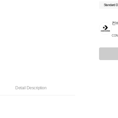
Standard D
컨
CON
Detail Description