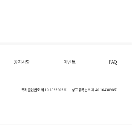
공지사항
이벤트
FAQ
특허출원번호
제 10-1865905호
상표등록번호
제 40-1643898호