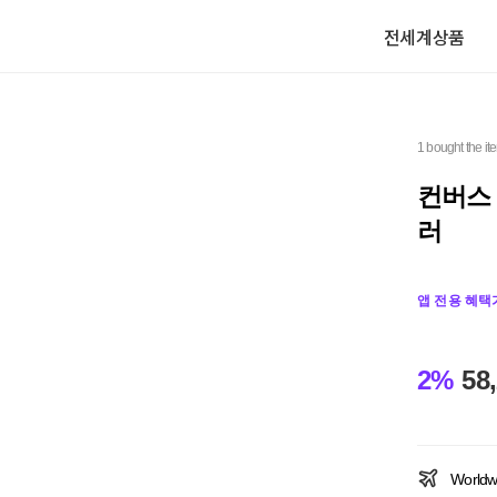
전세계상품
1 bought the it
컨버스 
러
앱 전용 혜택
2%
58
Worldw