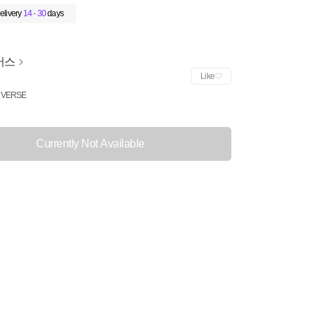
elivery
14 - 30
days
버스
Like
VERSE
Currently Not Available