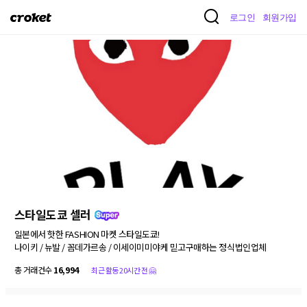
크
로그인
회원가입
로
켓
스타일도쿄 셀러
일본에서 핫한 FASHION 마켓 스타일도쿄!

나이키 / 뉴발 / 꼼데가르송 / 이세이미미야케 믿고구매하는 정식법인업체
총 거래건수
16,994
최근 활동 20시간 전 🤗