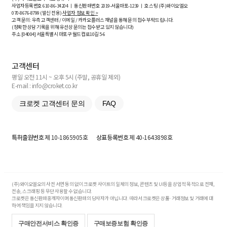
사업자등록번호
610-86-34204
ㅣ 통신판매번호 2019-서울마포-1239 ㅣ 호스팅 (주)와이오엘오
070-8676-8799 (발신 전용)
사업자 정보 확인 >
고객 문의: 우측 고객센터 / 이메일 / 카카오플러스 채널을 통해 문의 접수 부탁드립니다.
(정확한 상담 기록을 위해 유선상 문의는 접수받고 있지 않습니다)
주소 [
04004
] 서울특별시 마포구 월드컵로10길
5-6
고객센터
평일 오전 11시 ~ 오후 5시 (주말, 공휴일 제외)
E-mail : info@croket.co.kr
크로켓 고객센터 문의
FAQ
특허출원번호
제 10-1865905호
상표등록번호
제 40-1643898호
(주)와이오엘오의 사전 서면 동의 없이 크로켓 사이트의 일체의 정보, 콘텐츠 및 UI등을 상업적 목적으로 전재,
전송, 스크래핑 등 무단 사용할 수 없습니다.
크로켓은 통신판매중개자이며 통신판매의 당사자가 아닙니다. 따라서 크로켓은 상품·거래정보 및 거래에 대
하여 책임을 지지 않습니다.
구매안전서비스 확인증
구매보증보험 확인증