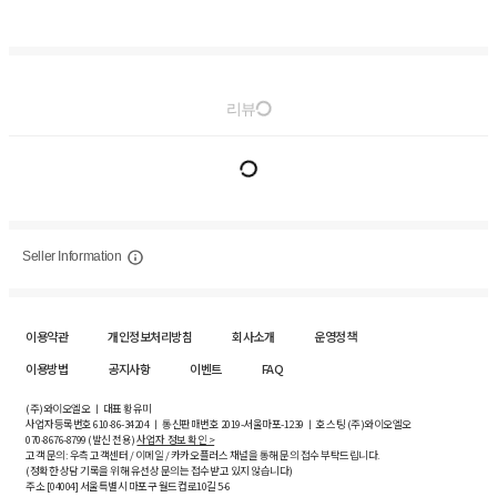
리뷰
Seller Information
이용약관
개인정보처리방침
회사소개
운영정책
이용방법
공지사항
이벤트
FAQ
(주)와이오엘오 ㅣ 대표 황유미
사업자등록번호
610-86-34204
ㅣ 통신판매번호 2019-서울마포-1239 ㅣ 호스팅 (주)와이오엘오
070-8676-8799 (발신 전용)
사업자 정보 확인 >
고객 문의: 우측 고객센터 / 이메일 / 카카오플러스 채널을 통해 문의 접수 부탁드립니다.
(정확한 상담 기록을 위해 유선상 문의는 접수받고 있지 않습니다)
주소 [
04004
] 서울특별시 마포구 월드컵로10길
5-6