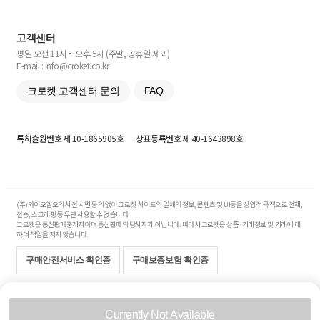
고객센터
평일 오전 11시 ~ 오후 5시 (주말, 공휴일 제외)
E-mail : info@croket.co.kr
크로켓 고객센터 문의
FAQ
특허출원번호
제 10-1865905호
상표등록번호
제 40-1643898호
(주)와이오엘오의 사전 서면 동의 없이 크로켓 사이트의 일체의 정보, 콘텐츠 및 UI등을 상업적 목적으로 전재,
전송, 스크래핑 등 무단 사용할 수 없습니다.
크로켓은 통신판매중개자이며 통신판매의 당사자가 아닙니다. 따라서 크로켓은 상품·거래정보 및 거래에 대
하여 책임을 지지 않습니다.
구매안전서비스 확인증
구매보증보험 확인증
Copyright© 2017-2026 YOLO Co, Ltd. All rights reserved.
Currently Not Available