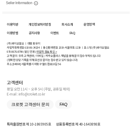
Seller Information
이용약관
개인정보처리방침
회사소개
운영정책
이용방법
공지사항
이벤트
FAQ
(주)와이오엘오 ㅣ 대표 황유미
사업자등록번호
610-86-34204
ㅣ 통신판매번호 2019-서울마포-1239 ㅣ 호스팅 (주)와이오엘오
070-8676-8799 (발신 전용)
사업자 정보 확인 >
고객 문의: 우측 고객센터 / 이메일 / 카카오플러스 채널을 통해 문의 접수 부탁드립니다.
(정확한 상담 기록을 위해 유선상 문의는 접수받고 있지 않습니다)
주소 [
04004
] 서울특별시 마포구 월드컵로10길
5-6
고객센터
평일 오전 11시 ~ 오후 5시 (주말, 공휴일 제외)
E-mail : info@croket.co.kr
크로켓 고객센터 문의
FAQ
특허출원번호
제 10-1865905호
상표등록번호
제 40-1643898호