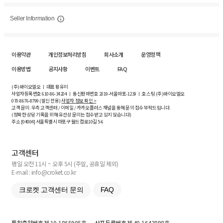
Seller Information
이용약관
개인정보처리방침
회사소개
운영정책
이용방법
공지사항
이벤트
FAQ
(주)와이오엘오 ㅣ 대표 황유미
사업자등록번호
610-86-34204
ㅣ 통신판매번호 2019-서울마포-1239 ㅣ 호스팅 (주)와이오엘오
070-8676-8799 (발신 전용)
사업자 정보 확인 >
고객 문의: 우측 고객센터 / 이메일 / 카카오플러스 채널을 통해 문의 접수 부탁드립니다.
(정확한 상담 기록을 위해 유선상 문의는 접수받고 있지 않습니다)
주소 [
04004
] 서울특별시 마포구 월드컵로10길
5-6
고객센터
평일 오전 11시 ~ 오후 5시 (주말, 공휴일 제외)
E-mail : info@croket.co.kr
크로켓 고객센터 문의
FAQ
특허출원번호
제 10-1865905호
상표등록번호
제 40-1643898호